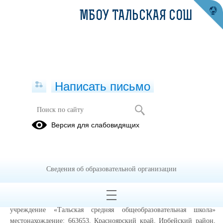
МБОУ ТАЛЬСКАЯ СОШ
Написать письмо
Информированное согласие
Версия для слабовидящих
посетителя сайта на обработку
персональных данных (далее –
Согласие)
Сведения об образовательной организации
Во исполнение требований статьи 6 и статьи 9 Федерального
закона от 27.07.2006 № 152-ФЗ «О персональных данных» даю своё
согласие Муниципальное бюджетное общеобразовательное
учреждение «Тальская средняя общеобразовательная школа»
местонахождение: 663653, Красноярский край, Ирбейский район,