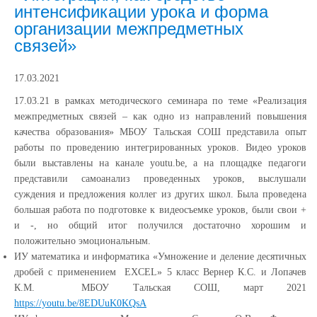
интенсификации урока и форма
организации межпредметных
связей»
17.03.2021
17.03.21 в рамках методического семинара по т
еме
«Реализация
межпредметных связей – как одно из направлений повышения
качества образования» МБОУ Тальская СОШ представила опыт
работы по проведению интегрированных уроков. Видео уроков
были выставлены на канале youtu.be, а на площадке педагоги
представили самоанализ проведенных уроков, выслушали
суждения и предложения коллег из других школ. Была проведена
большая работа по подготовке к видеосъемке уроков, были свои +
и -, но общий итог получился достаточно хорошим и
положительно эмоциональным.
ИУ математика и информатика «Умножение и деление десятичных
дробей с применением EXCEL» 5 класс Вернер К.С. и Лопачев
К.М. МБОУ Тальская СОШ, март 2021
https://youtu.be/8EDUuK0KQsA