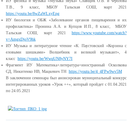
ИУ физика и музыка «Музыка звука» Славщик О.В. и Фролова
Т.В., 9 класс, МБОУ Тальская СОШ,
март 2021
https://youtu.be/8wZaWLxyEpg
ИУ биология и ОБЖ «Заболевание органов пищеварения и их
профилактика»
Пронина А.А. и Купцов И.П., 8 класс, МБОУ
Тальская СОШ, март 2021
https://www.youtube.com/watch?
v=AmgxDjoV9hk
ИУ Музыка и литературное чтение «К. Паустовский «Корзина с
еловыми шишками» Волшебник и великий музыкант», 4
класс
https://youtu.be/WwqUN8yNY7I
Фрагмент ИУ Математика+литература+иностранный Осколкова
СД, Никитенко НВ, Мацкевич ТН
https://youtu.be/4_4FPw9wv5M
В заключении семинара был анонсирован муниципальный конкурс
интегрированных уроков «Урок ++», который пройдет с 01.04.2021
по 24.05.2021